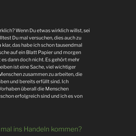
klich? Wenn Du etwas wirklich willst, sei
olltest Du mal versuchen, dies auch zu
 na klar, das habe ich schon tausendmal
sche auf ein Blatt Papier und morgen
t es dann doch nicht. Es gehört mehr
iben ist eine Sache, viel wichtiger
n Menschen zusammen zu arbeiten, die
en und bereits erfüllt sind. Ich
 Vorhaben überall die Menschen
schon erfolgreich sind und ich es von
h mal ins Handeln kommen?