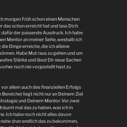
ich morgen Früh schon einen Menschen
r das schon erreicht hat und lass Dich
st dafür der passende Ausdruck. Ich habe
nen Mentor an meiner Seite, weshalb ich
e Dinge erreiche, die ich alleine
 können. Habe Mut raus zu gehen und um
e wahre Stärke und lässt Dir neue Sachen
 vorher noch nie vorgestellt hast zu
vor allem auch des finanziellen Erfolgs
e Bereiche) liegt nicht nur an Deinem Ziel
Strategie und Deinem Mentor. Vor zwei
rträumt mal das zu haben, was ich in
he. Ich habe noch nicht alles davon
on nahe dran endlich das zu bekommen,