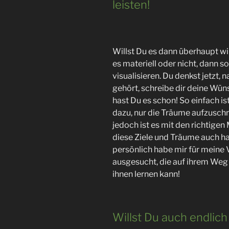
leisten!
Willst Du es dann überhaupt wir
es materiell oder nicht, dann s
visualisieren. Du denkst jetzt,
gehört, schreibe dir deine Wün
hast Du es schon! So einfach is
dazu, nur die Träume aufzuschre
jedoch ist es mit den richtige
diese Ziele und Träume auch hab
persönlich habe mir für meine
ausgesucht, die auf ihrem Weg 
ihnen lernen kann!
Willst Du auch endlic