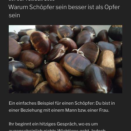
AM
Warum Schöpfer sein besser ist als Opfer
sein
Ein einfaches Beispiel für einen Schöpfer: Du bist in
einer Beziehung mit einem Mann bzw. einer Frau.
Ihr beginnt ein hitziges Gespräch, wo es um
augenscheinlich nichts Wichtiges geht. Jedoch