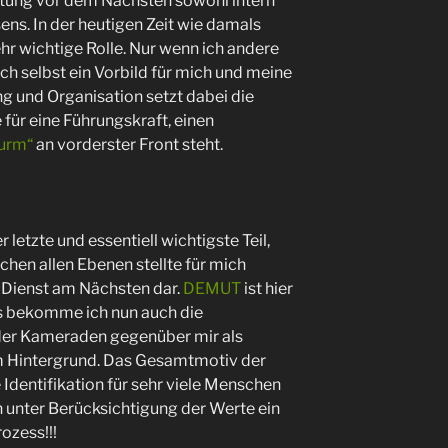
tung vor dem Nächsten sowohl intern
ens. In der heutigen Zeit wie damals
hr wichtige Rolle. Nur wenn ich andere
ch selbst ein Vorbild für mich und meine
ng und Organisation setzt dabei die
 für eine Führungskraft, einen
urm“
an vorderster Front steht.
er letzte und essentiell wichtigste Teil,
chen allen Ebenen stellte für mich
r Dienst am Nächsten dar.
DEMUT
ist hier
s bekomme ich nun auch die
der Kameraden gegenüber mir als
m Hintergrund. Das Gesamtmotiv der
e Identifikation für sehr viele Menschen
n unter Berücksichtigung der Werte ein
ozess!!!