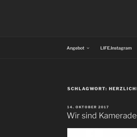
Zum
Inhalt
springen
Angebot
LIFE.Instagram
SCHLAGWORT:
HERZLICH
VERÖFFENTLICHT
14. OKTOBER 2017
AM
Wir sind Kamerade