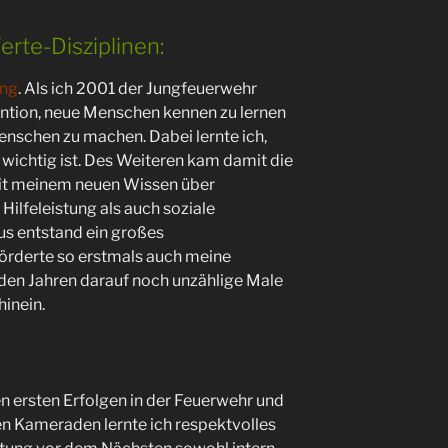
Werte-Disziplinen:
ung
. Als ich 2001 der Jungfeuerwehr
ention, neue Menschen kennen zu lernen
enschen zu machen. Dabei lernte ich,
 wichtig ist. Des Weiteren kam damit die
mit meinem neuen Wissen über
ilfeleistung als auch soziale
aus entstand ein großes
förderte so erstmals auch meine
n den Jahren darauf noch unzählige Male
hinein.
en ersten Erfolgen in der Feuerwehr und
n Kameraden lernte ich respektvolles