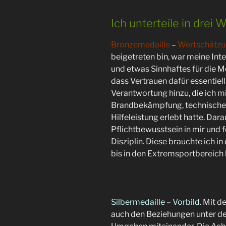
Ich unterteile in drei 
Bronzemedaille
–
Wertschätz
beigetreten bin, war meine Int
und etwas Sinnhaftes für die M
dass Vertrauen dafür essentiell
Verantwortung hinzu, die ich 
Brandbekämpfung, technische H
Hilfeleistung erlebt hatte. Dar
Pflichtbewusstsein in mir und 
Disziplin. Diese brauchte ich i
bis in den Extremsportbereich 
Silbermedaille
–
Vorbild
. Mit d
auch den Beziehungen unter de