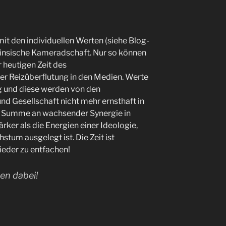
it den individuellen Werten (siehe Blog-
ntrinsische Kameradschaft. Nur so können
 heutigen Zeit des
er Reizüberflutung in den Medien. Werte
 und diese werden von den
und Gesellschaft nicht mehr ernsthaft in
e Summe an wachsender Synergie in
ärker als die Energien einer Ideologie,
stum ausgelegt ist. Die Zeit ist
eder zu entfachen!
en dabei!