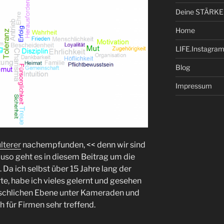
Deine STÄRKE
Home
LIFE.Instagra
Blog
Impressum
lterer
nachempfunden, << denn wir sind
uso geht es in diesem Beitrag um die
Da ich selbst über 15 Jahre lang der
te, habe ich vieles gelernt und gesehen
schlichen Ebene unter Kameraden und
h für Firmen sehr treffend.