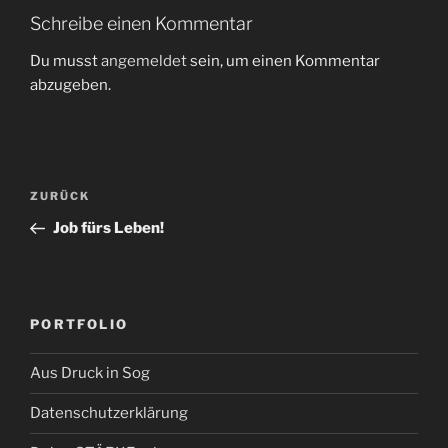
Schreibe einen Kommentar
Du musst
angemeldet
sein, um einen Kommentar
abzugeben.
Beitragsnavigation
Vorheriger
ZURÜCK
Beitrag
Job fürs Leben!
PORTFOLIO
Aus Druck in Sog
Datenschutzerklärung