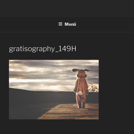
Zum
Inhalt
springen
Menü
gratisography_149H