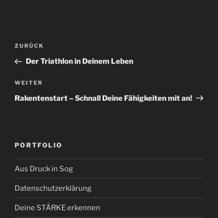
Beitragsnavigation
Vorheriger
ZURÜCK
Beitrag
Der Triathlon in Deinem Leben
Nächster
WEITER
Beitrag
Rakentenstart – Schnall Deine Fähigkeiten mit an!
PORTFOLIO
Aus Druck in Sog
Datenschutzerklärung
Deine STÄRKE erkennen