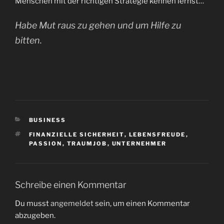
Menschen mit der richtigen Strategie kennen lernst…
Habe Mut raus zu gehen und um Hilfe zu
bitten.
KATEGORIEN
BUSINESS
SCHLAGWÖRTER
FINANZIELLE SICHERHEIT
,
LEBENSFREUDE
,
PASSION
,
TRAUMJOB
,
UNTERNEHMER
Schreibe einen Kommentar
Du musst
angemeldet
sein, um einen Kommentar
abzugeben.