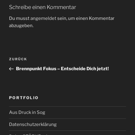
Schreibe einen Kommentar
Du musst
angemeldet
sein, um einen Kommentar
abzugeben.
Beitragsnavigation
Vorheriger
ZURÜCK
Beitrag
Brennpunkt Fokus – Entscheide Dich jetzt!
PORTFOLIO
Aus Druck in Sog
Datenschutzerklärung