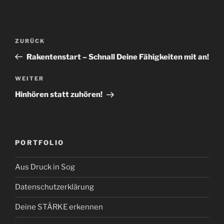
Beitragsnavigation
Vorheriger
ZURÜCK
Beitrag
Rakentenstart – Schnall Deine Fähigkeiten mit an!
Nächster
WEITER
Beitrag
Hinhören statt zuhören!
PORTFOLIO
Aus Druck in Sog
Datenschutzerklärung
Deine STÄRKE erkennen