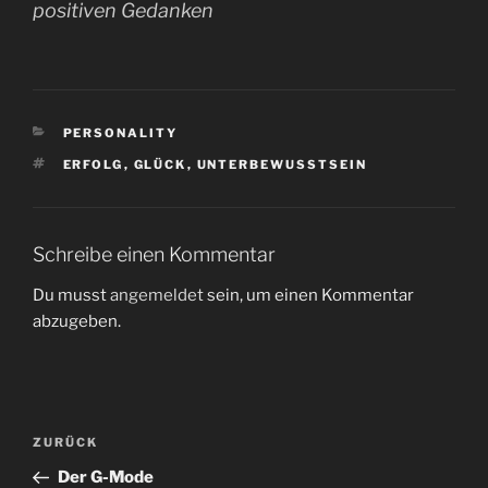
positiven Gedanken
KATEGORIEN
PERSONALITY
SCHLAGWÖRTER
ERFOLG
,
GLÜCK
,
UNTERBEWUSSTSEIN
Schreibe einen Kommentar
Du musst
angemeldet
sein, um einen Kommentar
abzugeben.
Beitragsnavigation
Vorheriger
ZURÜCK
Beitrag
Der G-Mode